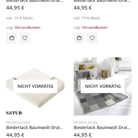
Biederlack Baumwoll-Dralon Schlafdecke 660572
Biederlack Baumwoll-Dralon Schlafdecke 660619
44,95
€
44,95
€
inkl. 19 % MwSt.
inkl. 19 % MwSt.
zzgl.
Versandkosten
zzgl.
Versandkosten
NICHT VORRÄTIG
NICHT VORRÄTIG
DECKEN & KISSEN
DECKEN & KISSEN
Biederlack Baumwoll-Dralon Schlafdecke 667342
Biederlack Baumwoll-Dralon Schlafdecke 722201
44,95
€
44,95
€