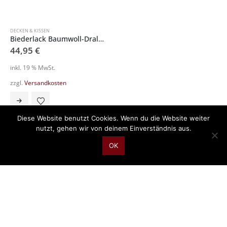
DECKEN & KISSEN
Biederlack Baumwoll-Dralon Schlafdecke 797049
44,95
€
inkl. 19 % MwSt.
zzgl.
Versandkosten
Diese Website benutzt Cookies. Wenn du die Website weiter
nutzt, gehen wir von deinem Einverständnis aus.
OK
Konto
Warenkorb