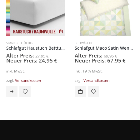
BETTWÄSCHE
BETTWAREN
,
SPANNBETTTÜCHER
Schlafgut Haustuch Betttuch 12011-150×250
Schlafgut Maco Satin Wendebettwäsche
rsprünglicher
Ursprünglicher
Alter Preis:
49,95
€
69,95
€
reis
Aktueller
Preis
Aktueller
5
€
Neuer Preis:
67,95
€
ar:
Preis
war:
Preis
inkl. MwSt.
7,95 €
ist:
69,95 €
ist:
inkl. 19 % MwSt.
24,95 €.
67,95 €.
zzgl.
Versandkosten
Dieses Produkt weist mehrere Varianten auf. Die Optionen können auf der Produktseite gewählt werden
zzgl.
Versandkosten