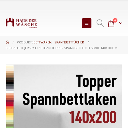
0
PRODUKTE
BETTWAREN
,
SPANNBETTTÜCHER
SCHLAFGUT JERSEY-ELASTHAN TOPPER SPANNBETTTUCH 5080T-140X200CM